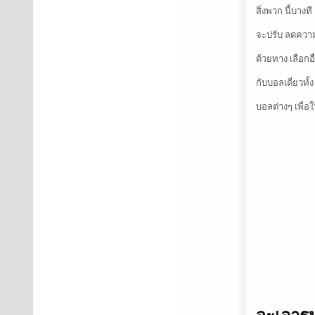
สิ่งพวก นี้บางท
จะปรับ ลดความเ
ด้วยทาง เลือกอ
กับบอลเดี่ยวทั้
บอลต่างๆ เพื่อใน
จะเอารู