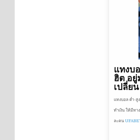
แทงบอล
ฮิต อยู
เปลี่ยน
แทงบอล ต่ำ-สูง
ทำเงิน ให้มีทา
ละคน
UFABE