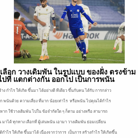
เลือก วางเดิมพัน ในรูปแบบ ของฝั่ง ตรงข้าม
 ไปที่ แตกต่างกัน ออกไป เป็นการพนัน
าง กำไร ให้เกิด ขึ้นมา ได้อย่างดี ทีเดียว ขึ้นกับคน ได้รับ การกล่าว
ือก พนันด้วย ความเสี่ยง ที่มาก น้อยเท่าไร หรือพนัน ไปคุณได้กำไร
หาก ใช้วางเดิมพัน ไปใน ข้อจำกัดใด ๆ ก็ตาม อย่างหรือ สามารถ
้น มาได้ ทุกทาง เลือกที่ ผู้เล่นพนัน เอามา วางเดิมพัน ย่อมเปลี่ยน
่ได้กำไร ให้เกิด ขึ้นมาได้ เนื่องจากว่าการ เป็นการ สร้างกำไร ให้เกิดขึ้น