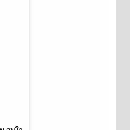
าม สนใจ