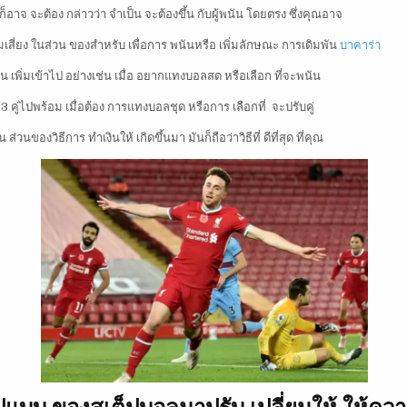
ี ก็อาจ จะต้อง กล่าวว่า จำเป็น จะต้องขึ้น กับผู้พนัน โดยตรง ซึ่งคุณอาจ
สี่ยง ในส่วน ของสำหรับ เพื่อการ พนันหรือ เพิ่มลักษณะ การเดิมพัน
บาคาร่า
ื่น เพิ่มเข้าไป อย่างเช่น เมื่อ อยากแทงบอลสด หรือเลือก ที่จะพนัน
ง 3 คู่ไปพร้อม เมื่อต้อง การแทงบอลชุด หรือการ เลือกที่ จะปรับคู่
 ส่วนของวิธีการ ทำเงินให้ เกิดขึ้นมา มันก็ถือว่าวิธีที่ ดีที่สุด ที่คุณ
ปแบบ ของสเต็ปบอลมาปรับ เปลี่ยนให้ ให้คว