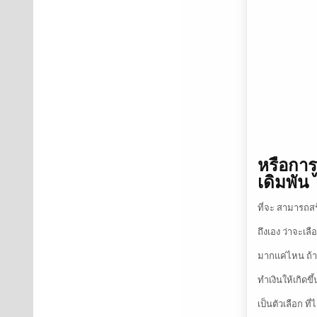
หรือการ
เดิมพัน
ที่จะ สามารถสร้
ถึงเอง ว่าจะเล
มากแค่ไหน ถ้า
ทำเงินให้เกิดขึ
เป็นตัวเลือก ที