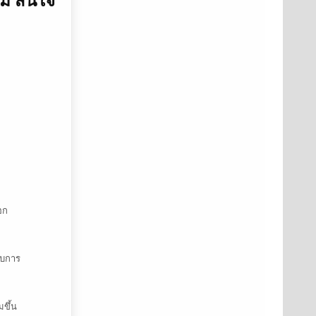
อก
กับการ
มขึ้น