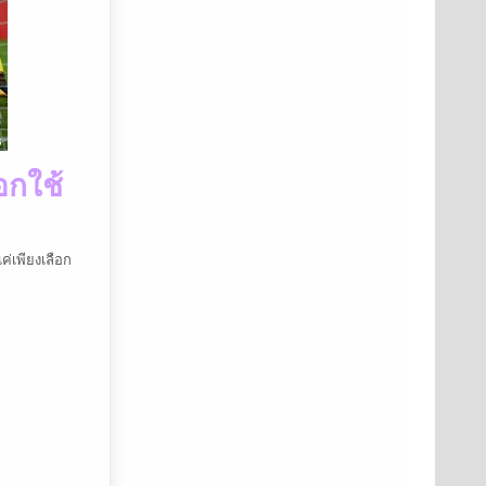
อกใช้
ค่เพียงเลือก