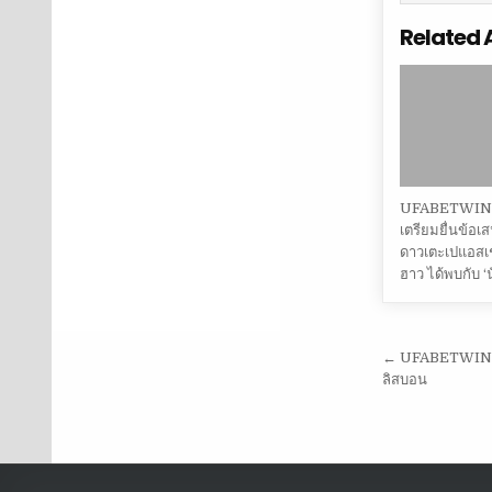
Related 
UFABETWIN น
เตรียมยื่นข้อเ
ดาวเตะเปแอสเชห
ฮาว ได้พบกับ ‘น
เมนู
← UFABETWINS Ry
นำทาง
ลิสบอน
เรื่อง