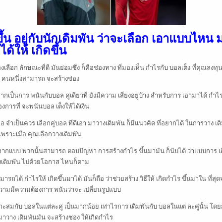
ึ้น อยู่กับนักเดิมพัน ว่าจะเลือก เอาแบบไหน 
ได้ให้ เกิดขึ้น
้องเลือก ลักษณะที่ดี มันย่อมซึ่ง ก็คือช่องทาง ที่มองเห็น กำไรกับ บอลเต็ง ที่คุณลงทุน ไ
า คนหนึ่งสามารถ จะสร้างช่อง
หากเป็นการ พนันกับบอล คู่เดียวที่ ยังมีความ เสี่ยงอยู่บ้าง สำหรับการ เอามาได้ กำไรใ
งการที่ จะพนันบอล เต็งให้ได้เงิน
อ จำเป็นควร เลือกคู่บอล ที่ดีเอา มาวางเดิมพัน ก็มีแนวคิด ที่อยากได้ ในการวาง เ
ุเพราะเมื่อ คุณเลือกวางเดิมพัน
าหากแบบ พวกนั้นสามารถ ตอบปัญหา การสร้างกำไร ขึ้นมามัน ก็นับได้ ว่าแบบการ เดิม
างเดิมพัน ไปด้วยโอกาส ไหนก็ตาม
รถได้ กำไรให้ เกิดขึ้นมาได้ มันก็ถือ ว่าช่วยสร้าง วิธีให้ เกิดกำไร ขึ้นมาใน ที่สุ
มี ความมีความต้องการ พนันว่าจะ เปลี่ยนรูปแบบ
าะสมกับ บอลในแต่ละคู่ เป็นมากน้อย เท่าไร
การ เดิมพันกับ บอลในแต่ ละคู่นั้น โด
ามาวาง เดิมพันมัน จะสร้างช่อง ให้เกิดกำไร