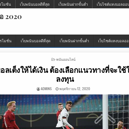
รโมชั่น
เว็บพนันบอลดีที่สุด
เว็บพนันฝากขั้นต่ำ
เว็บไซต์แทงบอลออ
ือ 2020
รโมชั่น
เว็บพนันบอลดีที่สุด
เว็บพนันฝากขั้นต่ำ
เว็บไซต์แทงบอลออ
POSTED
พนันออนไลน์
IN
ลเต็งให้ได้เงิน ต้องเลือกแนวทางที่จะใช
ลงทุน
ADMINS
พฤศจิกายน 12, 2020