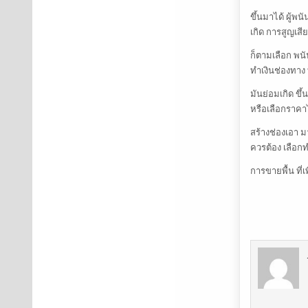
ขึ้นมาได้ ผู้พ
เกิด การสูญเสีย
ก็ตามเลือก พนั
ทำเงินช่องทาง 
มันย่อมเกิด ขึ้
หรือเลือกราคาไ
สร้างช่องเอา ม
ควรต้อง เลือกท
การขายพื้น ที่