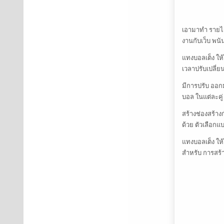
เอามาทำ รายได้
งานกับเว็บ พนัน
แทงบอลเต็ง ให้
เวลาปรับเปลี่ย
มีการปรับ ออกม
บอล ในแต่ละคู
สร้างช่องสร้างก
ด้วย ตัวเลือกแ
แทงบอลเต็ง ให้ไ
สำหรับ การสร้