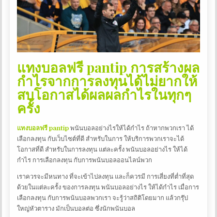
แทงบอลฟรี pantip การสร้างผล
กำไรจากการลงทุนได้ไม่ยากให้
สบโอกาสได้ผลผลกำไรในทุกๆ
ครั้ง
แทงบอลฟรี pantip
พนันบอลอย่างไรให้ได้กำไร ถ้าหากพวกเรา ได้
เลือกลงทุน กับเว็บไซต์ที่ดี สำหรับในการ ให้บริการพวกเราจะได้
โอกาสที่ดี สำหรับในการลงทุน แต่ละครั้ง พนันบอลอย่างไร ให้ได้
กำไร การเลือกลงทุน กับการพนันบอลออนไลน์พวก
เราควรจะมีหนทาง ที่จะเข้าไปลงทุน และก็ควรมี การเสี่ยงที่ต่ำที่สุด
ด้วยในแต่ละครั้ง ของการลงทุน พนันบอลอย่างไร ให้ได้กำไร เมื่อการ
เลือกลงทุน กับการพนันบอลพวกเรา จะรู้ว่าสถิติโดยมาก แล้วกรุ๊ป
ใหญ่หัวตาราง มักเป็นบอลต่อ ซึ่งนักพนันบอล