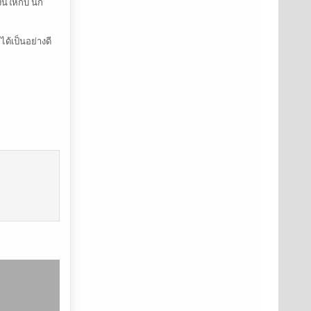
ินให้กับ นัก
ด้เป็นอย่างดี