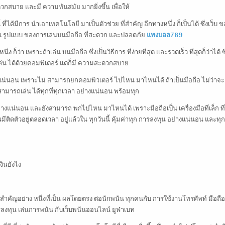
กสบาย และมี ความทันสมัย มากยิ่งขึ้น เพื่อให้
้ ที่ได้มีการ นำเอาเทคโนโลยี มาเป็นตัวช่วย ที่สำคัญ อีกทางหนึ่ง ก็เป็นได้ ซึ่งเว็บ 
 รูปแบบ ของการเล่นบนมือถือ ที่สะดวก และปลอดภัย
แทงบอล789
หนึ่ง ก็ว่า เพราะถ้าเล่น บนมือถือ ซึ่งเป็นวิธีการ ที่ง่ายที่สุด และรวดเร็ว ที่สุดก็ว่าได้ ซ
เล่น ได้ด้วยคอมพิเตอร์ แต่ก็มี ความสะดวกสบาย
งแน่นอน เพราะไม่ สามารถยกคอมพิวเตอร์ ไปไหน มาไหนได้ ถ้าเป็นมือถือ ไม่ว่าจะ 
สามารถเล่น ได้ทุกที่ทุกเวลา อย่างแน่นอน พร้อมทุก
งแน่นอน และยังสามารถ พกไปไหน มาไหนได้ เพราะมือถือเป็น เครื่องมือที่เล็ก ที่สุด
มีติดตัวอยู่ตลอดเวลา อยู่แล้วใน ทุกวันนี้ คุ้มค่าทุก การลงทุน อย่างแน่นอน และ
สิ่งสำคัญอย่าง หนึ่งที่เป็น ผลโดยตรง ต่อนักพนัน ทุกคนกับ การใช้งานโทรศัพท์ มือถือ
ลงทุน เล่นการพนัน กับเว็บพนันออนไลน์ ยูฟ่าเบท