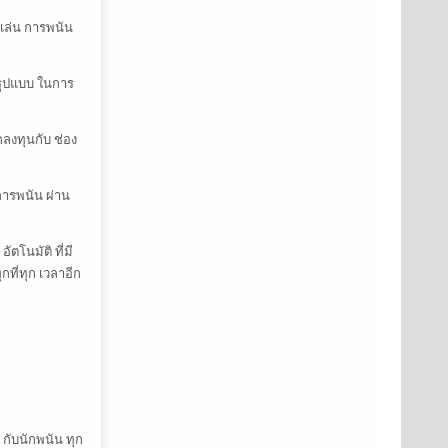
รเล่น การพนัน
 รูปแบบ ในการ
กลงทุนกับ ช่อง
นการพนัน ผ่าน
ตโนมัติ ที่มี
กที่ทุก เวลาอีก
กับนักพนัน ทุก