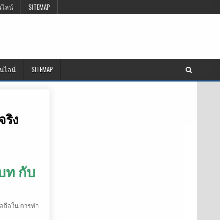
นไลน์
SITEMAP
นไลน์
SITEMAP
จริง
บท กับ
มือถือใน การทำ