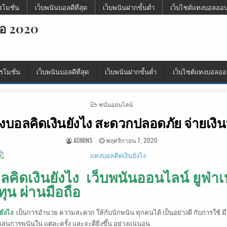
รโมชั่น
เว็บพนันบอลดีที่สุด
เว็บพนันฝากขั้นต่ำ
เว็บไซต์แทงบอลออ
ือ 2020
รโมชั่น
เว็บพนันบอลดีที่สุด
เว็บพนันฝากขั้นต่ำ
เว็บไซต์แทงบอลออ
POSTED
พนันออนไลน์
IN
งบอลคิดเงินยังไง สะดวกปลอดภัย จ่ายเงิน
ADMINS
พฤศจิกายน 7, 2020
คิดเงินยังไง เว็บพนันออนไลน์ ยูฟ่าเ
ุน ผ่านมือถือ
ยังไง
เป็นการอำนวย ความสะดวก ให้กับนักพนัน ทุกคนได้ เป็นอย่างดี กับการใช้ 
เล่นการพนันใน แต่ละครั้ง และจะดียิ่งขึ้น อย่างแน่นอน