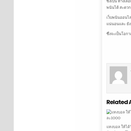
ซึ่งเป็น ทางเลื
พนันได้ สะดวกร
เว็บพนันออนไลน
แน่นอนและ ยัง
ซึ่งจะเป็นโอกาส
Related 
แทงบอล ให้ได