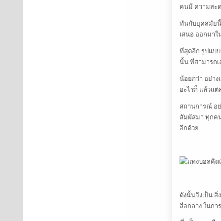
คนมี ความสะดว
ทันกับยุคสมัยนี
เสนอ ออกมาใน
ที่สุดอีก รูปแบบ
นั้น ที่สามารถ
น้อยกว่า อย่า
อะไรก็ แล้วแต่
สถานการณ์ อย่า
สัมผัสมา ทุกคน
อีกด้วย
ดังนั้นจึงเป็น 
สื่อกลาง ในการ