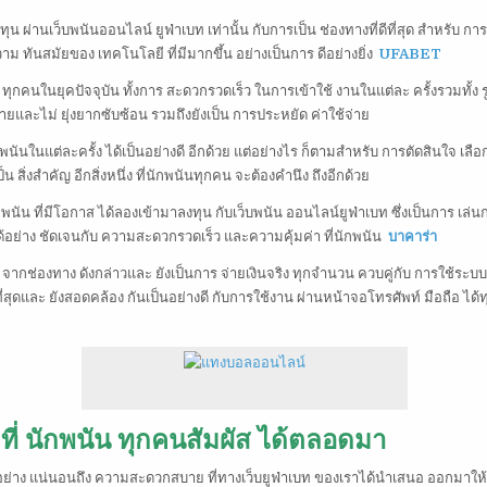
ุน ผ่านเว็บพนันออนไลน์ ยูฟ่าเบท เท่านั้น กับการเป็น ช่องทางที่ดีที่สุด สำหรับ กา
ม ทันสมัยของ เทคโนโลยี ที่มีมากขึ้น อย่างเป็นการ ดีอย่างยิ่ง
UFABET
ทุกคนในยุคปัจจุบัน ทั้งการ สะดวกรวดเร็ว ในการเข้าใช้ งานในแต่ละ ครั้งรวมทั้ง
ง่ายและไม่ ยุ่งยากซับซ้อน รวมถึงยังเป็น การประหยัด ค่าใช้จ่าย
นันในแต่ละครั้ง ได้เป็นอย่างดี อีกด้วย แต่อย่างไร ก็ตามสำหรับ การตัดสินใจ เลือ
เป็น สิ่งสำคัญ อีกสิ่งหนึ่ง ที่นักพนันทุกคน จะต้องคำนึง ถึงอีกด้วย
ักพนัน ที่มีโอกาส ได้ลองเข้ามาลงทุน กับเว็บพนัน ออนไลน์ยูฟ่าเบท ซึ่งเป็นการ เล่
ด้อย่าง ชัดเจนกับ ความสะดวกรวดเร็ว และความคุ้มค่า ที่นักพนัน
บาคาร่า
 จากช่องทาง ดังกล่าวและ ยังเป็นการ จ่ายเงินจริง ทุกจำนวน ควบคู่กับ การใช้ระบบ อั
่สุดและ ยังสอดคล้อง กันเป็นอย่างดี กับการใช้งาน ผ่านหน้าจอโทรศัพท์ มือถือ ได้ทุ
ีที่ นักพนัน ทุกคนสัมผัส ได้ตลอดมา
อย่าง แน่นอนถึง ความสะดวกสบาย ที่ทางเว็บยูฟ่าเบท ของเราได้นำเสนอ ออกมาให้ 