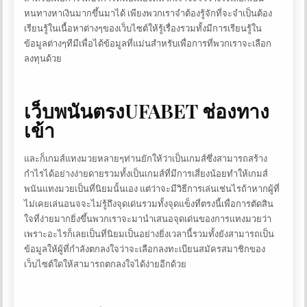
หนทางหาเงินมากขึ้นมาได้ เพียงพวกเราจำต้องรู้จักที่จะจำเป็นต้อง
เรียนรู้ในเนื้อหาต่างๆของเว็บไซต์ให้รู้เรื่องรวมทั้งมีการเรียนรู้ใน
ข้อมูลต่างๆทีมีเพื่อได้ข้อมูลที่แม่นสำหรับเพื่อการที่พวกเราจะเลือก
ลงทุนด้วย
เว็บพนันตรงUFABET ช่องทาง
เข้า
และก็เกมส์แทงมวยหลายๆท่านยักให้ว่าเป็นเกมส์ซึ่งสามารถสร้าง
กำไรได้อย่างง่ายดายรวมทั้งเป็นเกมส์ที่มีการเสี่ยงน้อยทำให้เกมส์
พนันแทงมวยเป็นที่นิยมนั้นเอง แต่ว่าจะมีวิธีการเล่นเช่นไรถ้าหากผู้ที่
ไม่เคยเล่นอนจจะไม่รู้ถึงจุดเด่นรวมทั้งจุดแข็งที่ตรงนี้เพื่อการตัดสิน
ใจที่ง่ายมากยิ่งขึ้นพวกเราจะมานำเสนอจุดเด่นของการแทงมวยว่า
เพราะอะไรก็เลยเป็นที่นิยมเป็นอย่างยิ่งเวลานี้รวมทั้งยังสามารถเป็น
ข้อมูลให้ผู้ที่กำลังตกลงใจว่าจะเลือกลงทะเบียนสมัครสมาชิกของ
เว็บไซต์ใดให้สามารถตกลงใจได้ง่ายอีกด้วย