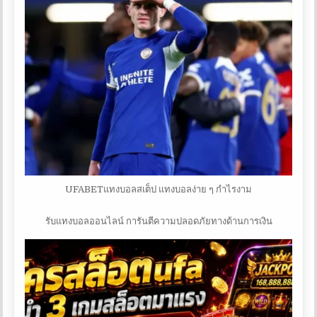
UFABETแทงบอลสเต็ป แทงบอลง่าย ๆ กำไรงาม
รับแทงบอลออนไลน์ การันตีความปลอดภัยทางด้านการเงิน