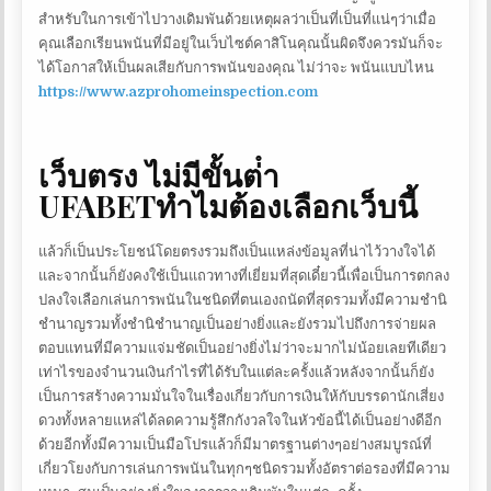
สำหรับในการเข้าไปวางเดิมพันด้วยเหตุผลว่าเป็นที่เป็นที่แน่ๆว่าเมื่อ
คุณเลือกเรียนพนันที่มีอยู่ในเว็บไซต์คาสิโนคุณนั้นผิดจึงควรมันก็จะ
ได้โอกาสให้เป็นผลเสียกับการพนันของคุณ ไม่ว่าจะ พนันแบบไหน
https://www.azprohomeinspection.com
เว็บตรง ไม่มีขั้นต่ํา
UFABETทำไมต้องเลือกเว็บนี้
แล้วก็เป็นประโยชน์โดยตรงรวมถึงเป็นแหล่งข้อมูลที่น่าไว้วางใจได้
และจากนั้นก็ยังคงใช้เป็นแถวทางที่เยี่ยมที่สุดเดี๋ยวนี้เพื่อเป็นการตกลง
ปลงใจเลือกเล่นการพนันในชนิดที่ตนเองถนัดที่สุดรวมทั้งมีความชำนิ
ชำนาญรวมทั้งชำนิชำนาญเป็นอย่างยิ่งและยังรวมไปถึงการจ่ายผล
ตอบแทนที่มีความแจ่มชัดเป็นอย่างยิ่งไม่ว่าจะมากไม่น้อยเลยทีเดียว
เท่าไรของจำนวนเงินกำไรที่ได้รับในแต่ละครั้งแล้วหลังจากนั้นก็ยัง
เป็นการสร้างความมั่นใจในเรื่องเกี่ยวกับการเงินให้กับบรรดานักเสี่ยง
ดวงทั้งหลายแหล่ได้ลดความรู้สึกกังวลใจในหัวข้อนี้ได้เป็นอย่างดีอีก
ด้วยอีกทั้งมีความเป็นมือโปรแล้วก็มีมาตรฐานต่างๆอย่างสมบูรณ์ที่
เกี่ยวโยงกับการเล่นการพนันในทุกๆชนิดรวมทั้งอัตราต่อรองที่มีความ