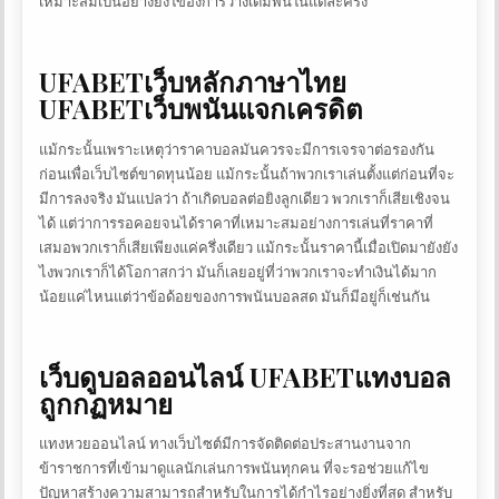
เหมาะสมเป็นอย่างยิ่งใของการวางเดิมพันในแต่ละครั้ง
UFABETเว็บหลักภาษาไทย
UFABETเว็บพนันแจกเครดิต
แม้กระนั้นเพราะเหตุว่าราคาบอลมันควรจะมีการเจรจาต่อรองกัน
ก่อนเพื่อเว็บไซต์ขาดทุนน้อย แม้กระนั้นถ้าพวกเราเล่นตั้งแต่ก่อนที่จะ
มีการลงจริง มันแปลว่า ถ้าเกิดบอลต่อยิงลูกเดียว พวกเราก็เสียเชิงจน
ได้ แต่ว่าการรอคอยจนได้ราคาที่เหมาะสมอย่างการเล่นที่ราคาที่
เสมอพวกเราก็เสียเพียงแค่ครึ่งเดียว แม้กระนั้นราคานี้เมื่อเปิดมายังยัง
ไงพวกเราก็ได้โอกาสกว่า มันก็เลยอยู่ที่ว่าพวกเราจะทำเงินได้มาก
น้อยแค่ไหนแต่ว่าข้อด้อยของการพนันบอลสด มันก็มีอยู่ก็เช่นกัน
เว็บดูบอลออนไลน์ UFABETแทงบอล
ถูกกฏหมาย
แทงหวยออนไลน์ ทางเว็บไซต์มีการจัดติดต่อประสานงานจาก
ข้าราชการที่เข้ามาดูแลนักเล่นการพนันทุกคน ที่จะรอช่วยแก้ไข
ปัญหาสร้างความสามารถสำหรับในการได้กำไรอย่างยิ่งที่สุด สำหรับ