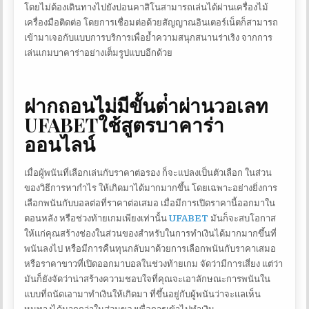
โดยไม่ต้องเดินทางไปยังบ่อนคาสิโนสามารถเล่นได้ผ่านเครื่องไม้
เครื่องมือติดต่อ โดยการเชื่อมต่อด้วยสัญญาณอินเตอร์เน็ตก็สามารถ
เข้ามาเจอกับแบบการบริการเพื่อย้ำความสนุกสนานร่าเริง จากการ
เล่นเกมบาคาร่าอย่างเต็มรูปแบบอีกด้วย
ฝากถอนไม่มีขั้นต่ําผ่านวอเลท
UFABETใช้สูตรบาคาร่า
ออนไลน์
เมื่อผู้พนันที่เลือกเล่นกับราคาต่อรอง ก็จะแปลงเป็นตัวเลือก ในส่วน
ของวิธีการหากำไร ให้เกิดมาได้มากมากขึ้น โดยเฉพาะอย่างยิ่งการ
เลือกพนันกับบอลต่อที่ราคาต่อเสมอ เมื่อมีการเปิดราคานี้ออกมาใน
ตอนหลัง หรือช่วงท้ายเกมเพียงเท่านั้น
UFABET
มันก็จะสบโอกาส
ให้แก่คุณสร้างช่องในส่วนของสำหรับในการทำเงินได้มากมากขึ้นที่
พนันลงไป หรือมีการคืนทุนกลับมาด้วยการเลือกพนันกับราคาเสมอ
หรือราคาขาวที่เปิดออกมาบอลในช่วงท้ายเกม จัดว่ามีการเสี่ยง แต่ว่า
มันก็ยังจัดว่าน่าสร้างความชอบใจที่คุณจะเอาลักษณะการพนันใน
แบบที่ถนัดเอามาทำเงินให้เกิดมา ที่ขึ้นอยู่กับผู้พนันว่าจะแลเห็น