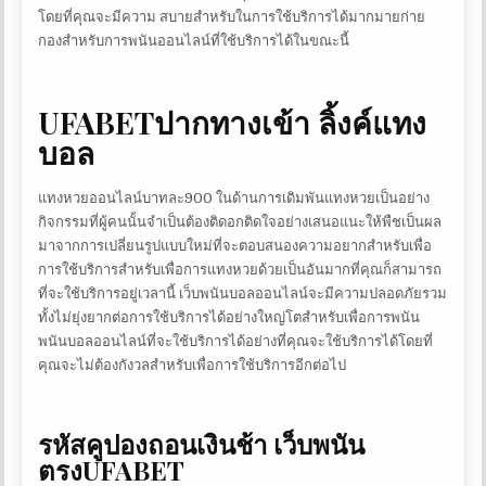
โดยที่คุณจะมีความ สบายสำหรับในการใช้บริการได้มากมายก่าย
กองสำหรับการพนันออนไลน์ที่ใช้บริการได้ในขณะนี้
UFABETปากทางเข้า ลิ้งค์แทง
บอล
แทงหวย​ออนไลน์​บาท​ละ​900​ ในด้านการเดิมพันแทงหวยเป็นอย่าง
กิจกรรมที่ผู้คนนั้นจำเป็นต้องติดอกติดใจอย่างเสนอแนะให้พืชเป็นผล
มาจากการเปลี่ยนรูปแบบใหม่ที่จะตอบสนองความอยากสำหรับเพื่อ
การใช้บริการสำหรับเพื่อการแทงหวยด้วยเป็นอันมากที่คุณก็สามารถ
ที่จะใช้บริการอยู่เวลานี้ เว็บพนันบอลออนไลน์จะมีความปลอดภัยรวม
ทั้งไม่ยุ่งยากต่อการใช้บริการได้อย่างใหญ่โตสำหรับเพื่อการพนัน
พนันบอลออนไลน์ที่จะใช้บริการได้อย่างที่คุณจะใช้บริการได้โดยที่
คุณจะไม่ต้องกังวลสำหรับเพื่อการใช้บริการอีกต่อไป
รหัสคูปองถอนเงินช้า เว็บพนัน
ตรงUFABET