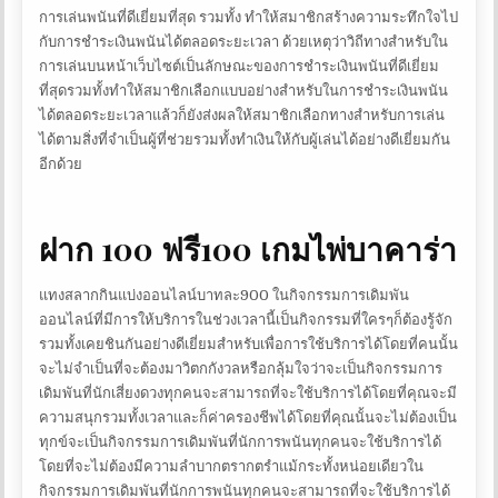
การเล่นพนันที่ดีเยี่ยมที่สุด รวมทั้ง ทำให้สมาชิกสร้างความระทึกใจไป
กับการชำระเงินพนันได้ตลอดระยะเวลา ด้วยเหตุว่าวิถีทางสำหรับใน
การเล่นบนหน้าเว็บไซต์เป็นลักษณะของการชำระเงินพนันที่ดีเยี่ยม
ที่สุดรวมทั้งทำให้สมาชิกเลือกแบบอย่างสำหรับในการชำระเงินพนัน
ได้ตลอดระยะเวลาแล้วก็ยังส่งผลให้สมาชิกเลือกทางสำหรับการเล่น
ได้ตามสิ่งที่จำเป็นผู้ที่ช่วยรวมทั้งทำเงินให้กับผู้เล่นได้อย่างดีเยี่ยมกัน
อีกด้วย
ฝาก 100 ฟรี100 เกมไพ่บาคาร่า
แทง​สลากกินแบ่ง​ออนไลน์​บาท​ละ​900​ ในกิจกรรมการเดิมพัน
ออนไลน์ที่มีการให้บริการในช่วงเวลานี้เป็นกิจกรรมที่ใครๆก็ต้องรู้จัก
รวมทั้งเคยชินกันอย่างดีเยี่ยมสำหรับเพื่อการใช้บริการได้โดยที่คนนั้น
จะไม่จำเป็นที่จะต้องมาวิตกกังวลหรือกลุ้มใจว่าจะเป็นกิจกรรมการ
เดิมพันที่นักเสี่ยงดวงทุกคนจะสามารถที่จะใช้บริการได้โดยที่คุณจะมี
ความสนุกรวมทั้งเวลาและก็ค่าครองชีพได้โดยที่คุณนั้นจะไม่ต้องเป็น
ทุกข์จะเป็นกิจกรรมการเดิมพันที่นักการพนันทุกคนจะใช้บริการได้
โดยที่จะไม่ต้องมีความลำบากตรากตรำแม้กระทั้งหน่อยเดียวใน
กิจกรรมการเดิมพันที่นักการพนันทุกคนจะสามารถที่จะใช้บริการได้