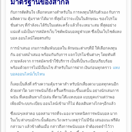
มาตรฐานของสากล
กับการตัดสินใจ เลือกหนทางสำหรับใน การลงทุนให้กับตัวเอง กับการ
ผลิตความ คุ้มราคาได้มาก ที่สุดไม่ว่าจะเป็นในลักษณะ ของโปรโม
ชั่นต่างๆ ที่กำลังจะได้รับในแต่ละครั้ง แล้วก็จะเหมาะสม ที่สุดอย่าง
แน่แท้ แม้เป็นการสมัครเว็บ ไซต์พนันบอลยูฟ่าเบท ซึ่งเป็นเว็บไซต์แทง
บอล ออนไลน์โดยตรงกับ
การนำเสนอ เกมการเดิมพันบอลใน ลักษณะต่างๆที่มี ให้เลือกลงทุน
กัน อย่างสม่ำเสมอ พร้อมกันกับการ แจกโปรโมชั่นต่างๆ โดยทันที
ภายหลังจาก การสมัครเข้าใช้บริการ เป็นที่เป็นระเบียบเรียบร้อย
พร้อมด้วยการไม่มีเงื่อนไข สำหรับในการฝาก เงินก่อนทุกคราว
แทง
บอลออนไลน์เว็บไหน
ก็เลยเป็นสิ่งที่ สร้างความคุ้มราคาสำ หรับนักเสี่ยงดวง บอลทุกคนอีก
ด้วยเท่าใด วงการพนันก็ยิ่ง ครื้นครึกเยอะขึ้นแค่นั้น อย่างนักเล่นการ
พนัน ที่เคยเดินทางไปเล่น ที่ตามโต๊ะแทงบอล แบบยุคเก่าแต่ว่าพอ
เพียงมีระบบระเบียบ ออนไลน์เข้ามาก็ไม่ ต้องเดินทางไกลๆอีกแล้ว
ซึ่งแน่ๆเหล่าคอ บอลสามารถที่จะมอง หาเทคนิคการพนันบอล มาก
ในเว็บ ต่างๆแม้กระนั้นต้องระวัง เพราะเหตุว่าไม่มีข้อ เสนอแนะฟรีดัง
กล่าวมา แล้วข้างต้นเมื่อ กล่าวถึงการพนันบอล จำต้องจดจำไว้ว่า