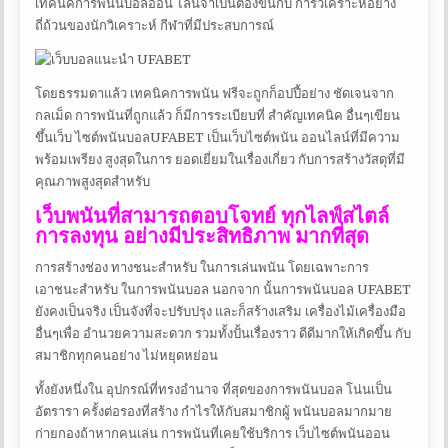
เทคนิคการพนันบอลออน ไลน์จำเป็นต้องขึ้นกับ การวิเคราะห์อย่าง
ถี่ถ้วนของนักวิเคราะห์ กีฬาที่มีประสบการณ์
โดยธรรมดาแล้ว เทคนิคการพนัน ฟรีจะถูกก็อปปี้อย่าง ชัดเจนจาก
กลเม็ด การพนันที่ถูกแล้ว ก็มีการระเบียบที่ สำคัญเทคนิค อื่นๆเขียน
ขึ้นเว็บ ไซต์พนันบอลUFABET เป็นเว็บไซต์พนัน ออนไลน์ที่มีความ
พร้อมเพรียง สูงสุดในการ ยอดเยี่ยมในเรื่องเกี่ยว กับการสร้างวัสดุที่มี
คุณภาพสูงสุดสำหรับ
เว็บพนันที่สามารถตอบโจทย์ ทุกไลฟ์สไตล์
การลงทุน อย่างมีประสิทธิภาพ มากที่สุด
การสร้างช่อง ทางชนะสำหรับ ในการเล่นพนัน โดยเฉพาะการ
เอาชนะสำหรับ ในการพนันบอล นอกจาก นั้นการพนันบอล UFABET
ยังคงเป็นจริง เป็นจังที่จะปรับปรุง และก็สร้างเสริม เครื่องไม้เครื่องมือ
อื่นๆเพื่อ อำนวยความสะดวก รวมทั้งปั้นเรื่องราว ดีดีมากให้เกิดขึ้น กับ
สมาชิกทุกคนอย่าง ไม่หยุดหย่อน
ทั้งยังหนึ่งใน อุปกรณ์ที่ทรงอำนาจ ที่สุดของการพนันบอล โน่นเป็น
อัตรารา ครั้งต่อรองที่สร้าง กำไรให้กับสมาชิกผู้ พนันบอลมากมาย
ก่ายกองถ้าหากคนเล่น การพนันที่เคยใช้บริการ เว็บไซต์พนันออน