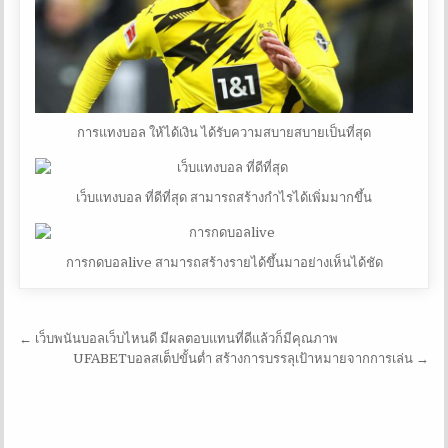
การแทงบอล ให้ได้เงิน ได้รับความสบายสบายเป็นที่สุด
เว็บแทงบอล ที่ดีที่สุด สามารถสร้างกำไรได้เพิ่มมากขึ้น
การกดบอลlive สามารถสร้างรายได้ขึ้นมาอย่างเห็นได้ชัด
เมนู
← เว็บพนันบอลเว็บไหนดี มีผลตอบแทนที่ดีแล้วก็มีคุณภาพ
นำทาง
UFABETบอลสเต็ปขั้นต่ำ สร้างการบรรลุเป้าหมายจากการเล่น →
เรื่อง