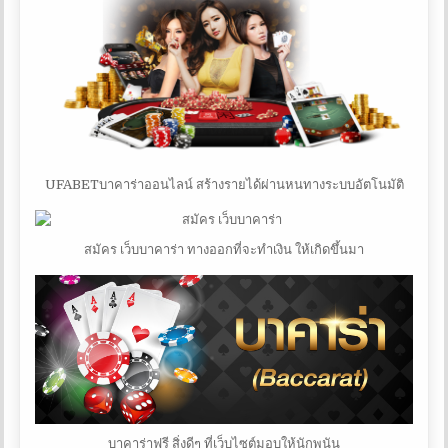
UFABETบาคาร่าออนไลน์ สร้างรายได้ผ่านหนทางระบบอัตโนมัติ
สมัคร เว็บบาคาร่า ทางออกที่จะทำเงิน ให้เกิดขึ้นมา
บาคาร่าฟรี สิ่งดีๆ ที่เว็บไซต์มอบให้นักพนัน