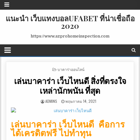
แนะนํา เว็บแทงบอลUFABET ที่น่าเชื่อถือ
2020
https://www.azprohomeinspection.com
POSTED
บาคาร่าออนไลน์
IN
เล่นบาคาร่า เว็บไหนดี สิ่งที่ตรงใจ
เหล่านักพนัน ที่สุด
ADMINS
พฤษภาคม 14, 2021
เล่นบาคาร่า เว็บไหนดี คือการ
ได้เครดิตฟรี ไปทำทุน