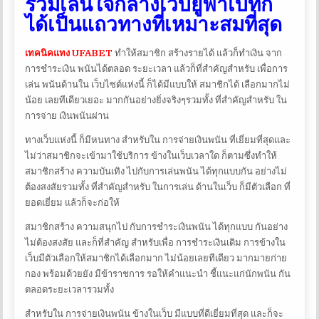
ร่วมเล่นใจกลางเว็บยูฟ่าเบทก็
ได้เป็นแถวทางที่เหมาะสมที่สุด
เทคนิคแทง UFABET
ทำให้สมาชิก สร้างรายได้ แล้วก็ทำเงิน จาก
การชำระเงิน พนันได้ตลอด ระยะเวลา แล้วก็ที่สำคัญสำหรับ เพื่อการ
เล่น พนันด้านใน เว็บไซต์แห่งนี้ ก็ได้มีแบบให้ สมาชิกได้ เลือกมากไม่
น้อย เลยทีเดียวเยอะ มากกันอย่างยิ่งจริงๆรวมทั้ง ที่สำคัญสำหรับ ใน
การจ่าย เงินพนันผ่าน
ทางเว็บแห่งนี้ ก็มีหนทาง สำหรับใน การจ่ายเงินพนัน ที่เยี่ยมที่สุดและ
ไม่ว่าสมาชิกจะเข้ามาใช้บริการ ข้างในเว็บเวลาใด ก็ตามซึ่งทำให้
สมาชิกสร้าง ความบันเทิง ไปกับการเล่นพนัน ได้ทุกแบบกัน อย่างไม่
ต้องสงสัยรวมทั้ง ที่สำคัญสำหรับ ในการเล่น ด้านในเว็บ ก็มีตัวเลือก ที่
ยอดเยี่ยม แล้วก็จะก่อให้
สมาชิกสร้าง ความสนุกไป กับการชำระเงินพนัน ได้ทุกแบบ กันอย่าง
ไม่ต้องสงสัย และก็ที่สำคัญ สำหรับเพื่อ การชำระเงินเดิม การข้างใน
เว็บมีตัวเลือกให้สมาชิกได้เลือกมาก ไม่น้อยเลยทีเดียว มากมายก่าย
กอง พร้อมด้วยยัง มีข้าราชการ รอให้คำแนะนำ ชี้แนะแก่นักพนัน กัน
ตลอดระยะเวลารวมทั้ง
สำหรับใน การจ่ายเงินพนัน ข้างในเว็บ มีแบบที่ดีเยี่ยมที่สุด และก็จะ