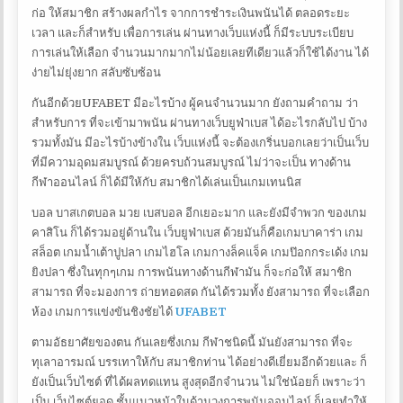
ก่อ ให้สมาชิก สร้างผลกำไร จากการชำระเงินพนันได้ ตลอดระยะ
เวลา และก็สำหรับ เพื่อการเล่น ผ่านทางเว็บแห่งนี้ ก็มีระบบระเบียบ
การเล่นให้เลือก จำนวนมากมากไม่น้อยเลยทีเดียวแล้วก็ใช้ได้งาน ได้
ง่ายไม่ยุ่งยาก สลับซับซ้อน
กันอีกด้วยUFABET มีอะไรบ้าง ผู้คนจำนวนมาก ยังถามคำถาม ว่า
สำหรับการ ที่จะเข้ามาพนัน ผ่านทางเว็บยูฟ่าเบส ได้อะไรกลับไป บ้าง
รวมทั้งมัน มีอะไรบ้างข้างใน เว็บแห่งนี้ จะต้องเกริ่นบอกเลยว่าเป็นเว็บ
ที่มีความอุดมสมบูรณ์ ด้วยครบถ้วนสมบูรณ์ ไม่ว่าจะเป็น ทางด้าน
กีฬาออนไลน์ ก็ได้มีให้กับ สมาชิกได้เล่นเป็นเกมเทนนิส
บอล บาสเกตบอล มวย เบสบอล อีกเยอะมาก และยังมีจำพวก ของเกม
คาสิโน ก็ได้รวมอยู่ด้านใน เว็บยูฟ่าเบส ด้วยมันก็คือเกมบาคาร่า เกม
สล็อต เกมน้ำเต้าปูปลา เกมไฮโล เกมกางล็คแจ็ค เกมป๊อกกระเด้ง เกม
ยิงปลา ซึ่งในทุกๆเกม การพนันทางด้านกีฬามัน ก็จะก่อให้ สมาชิก
สามารถ ที่จะมองการ ถ่ายทอดสด กันได้รวมทั้ง ยังสามารถ ที่จะเลือก
ห้อง เกมการแข่งขันชิงชัยได้
UFABET
ตามอัธยาศัยของตน กันเลยซึ่งเกม กีฬาชนิดนี้ มันยังสามารถ ที่จะ
ทุเลาอารมณ์ บรรเทาให้กับ สมาชิกท่าน ได้อย่างดีเยี่ยมอีกด้วยและ ก็
ยังเป็นเว็บไซต์ ที่ได้ผลทดแทน สูงสุดอีกจำนวน ไม่ใช่น้อยก็ เพราะว่า
เป็น เว็บไซต์ยอด ชั้นแนวหน้าในด้านวงการพนันออนไลน์ ก็เลยทำให้