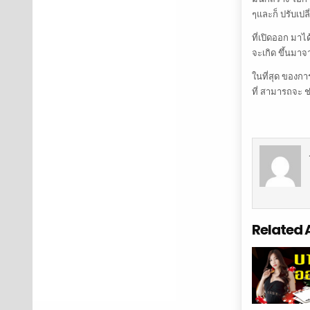
ๆและก็ ปรับเปล
ที่เปิดออก มาได
จะเกิด ขึ้นมา
ในที่สุด ของการ
ที่ สามารถจะ 
Related 