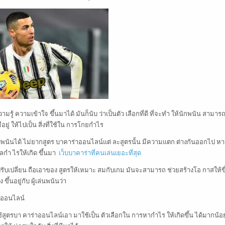
ิดความรู้ ความเข้าใจ ขึ้นมาได้ มันก็นับ ว่าเป็นตัว เลือกที่ดี ที่จะทำ ให้นักพนัน สามา
มีอยู่ ให้ไปเป็น สิ่งที่ใช้ใน การโกยกำไร
พนันได้ ไม่ยากสูตร บาคาร่าออนไลน์แต่ ละสูตรนั้น มีความแตก ต่างกันออกไป หากผ
ลกำ ไรให้เกิด ขึ้นมา
เว็บบาคาร่าที่ค
น
เล่นเยอะที่สุด
ปรับเปลี่ยน ถือเอาของ สูตรให้เหมาะ สมกับเกม มันจะสามารถ ช่วยสร้างโอ กาสให้ขึ
 ขึ้นอยู่กับ ผู้เล่นพนันว่า
้สูตรบา คาร่าออนไลน์เอา มาใช้เป็น ตัวเลือกใน การหากำไร ให้เกิดขึ้น ได้มากน้อ