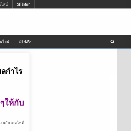
นไลน์
SITEMAP
นไลน์
SITEMAP
งผลกำไร
ๆให้กับ
ล่นกับ เกมไพ่ที่