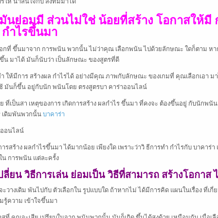
ห้ น่าสนใจกับ สิ่งที่มีมาได้
ี มันย่อมมี ส่วนไม่ใช่ น้อยที่สร้าง โอกาสให้มี
 กำไรขึ้นมา
ลือกที่ ขึ้นมาจาก การพนัน พวกนั้น ไม่ว่าคุณ เลือกพนัน ไปด้วยลักษณะ ใดก็ตาม ห
ึ้น มาได้ มันก็นับว่า เป็นลักษณะ ของสูตรที่ดี
ทำ ให้มีการ สร้างผล กำไรได้ อย่างมีคุณ ภาพกับลักษณะ ของเกมที่ คุณเลือกเอา ม
ช้ มันก็ขึ้น อยู่กับนัก พนันโดย ตรงสูตรบา คาร่าออนไลน์
อย ที่เป็นสา เหตุของการ เกิดการสร้าง ผลกำไร ขึ้นมา ที่คงจะ ต้องขึ้นอยู่ กับนักพน
ร เดิมพันพวกนั้น
บาคาร่า
ารสร้าง ผลกำไรขึ้นมา ได้มากน้อย เพียงใด เพราะว่าวิ ธีการทำ กำไรกับ บาคาร่า เป็
ดีใน การพนัน แต่ละครั้ง
ลี่ยน วิธีการเล่น ย่อมเป็น วิธีที่สามารถ สร้างโอกาส 
ี่จะวางเดิม พันไปกับ ตัวเลือกใน รูปแบบใด ถ้าหากไม่ ได้มีการคิด แผนในเรื่อง ที่เกี่
ามรู้ความ เข้าใจขึ้นมา
สที่ คุณจะเสีย เปรียบในจาก พนันพวกนั้น มันก็เกิด ขึ้นได้สูงด้วย เหมือนกัน เมื่อเ