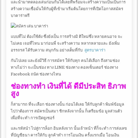
และนำมาทดลองเล่นก่อนกันได้เลยที่พร้อมจะสร้างความเป็น
เป็นการ
สร้างความเชื่อมั่นให้กับผู้ที่เข้ามาเริ่มต้นโดยการที่เปิดโอกาส
สมัคร
บาคาร่า
ฟรี
แบบที่ไม่ ต้องใช้ตัง ซึ่งยังเป็น การสร้างมิ ติใหม่ซึ่ง หลายคนอาจ จะ
ไม่เคย เจอที่ไหน มาก่อนพี่ จะสร้างความ หลากหลายและ ยังเพิ่ม
อรรถรส ได้รับความ สนุกกัน อย่างเต็มที่กับ
สูตรบาคาร่า
กันไปเลย และยังมีวิธี การสมัคร ให้กับทุก คนได้เลือก ถึงสามช่อง
ทางไม่ว่า จะเป็นช่อง ทาง LINE ช่องทาง คอลเซ็นเตอร์ ช่องทาง
Facebook ถนัด ช่องทางไหน
ช่องทางทำ เงินที่ได้ ดีมีประสิท ธิภาพ
สูง
ก็สามารถ ที่จะเลือก ช่องทางนั้น ก่อนได้เลย ให้กับลูกค้า พิมพ์ข้อมูล
ไปว่าต้องการ สมัครเป็นสมา ชิกหลังจากนั้น ก็เตรียมข้อ มูลส่วนตัว
เพื่อที่จะทำ การเปิดยูเซอร์
และรหัสนำ ไปสู่การล็อก อินหลังจาก นั้นเจ้าหน้า ที่ก็จะทำ การส่งเลข
ที่บัญชีธนา คารให้กับ ลูกค้าทำ การโอนเงิน ครั้งแรกเมื่อ โอนเงิน