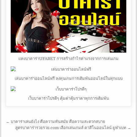
แทงบาคาร่าUFABET การสร้างกำไรค่าแรงจากการเล่นเกม
เล่นบาคาร่าออนไลน์ฟรี ลงทุนเกมการเดิมพันออนไลน์ในทุกแบบ
เว็บบาคาร่าโปรดีๆ คุ้มค่าคุ้มราคาทุกการเดิมพัน
เมนู
← บาคาร่าเล่นยังไง คือความทันสมัย คือความสะดวกสบาย
นำทาง
สูตรบาคาร่ารวยรวย.com เลือกเล่นเกมส์ คาสิโนออนไลน์ ยูฟ่าเบท →