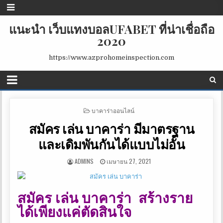
แนะนํา เว็บแทงบอลUFABET ที่น่าเชื่อถือ
2020
https://www.azprohomeinspection.com
POSTED
บาคาร่าออนไลน์
IN
สมัคร เล่น บาคาร่า มีมาตรฐาน
และเดิมพันกันได้แบบไม่อั้น
ADMINS
เมษายน 27, 2021
สมัคร เล่น บาคาร่า สร้างราย
ได้เพียงแค่ตัดสินใจ