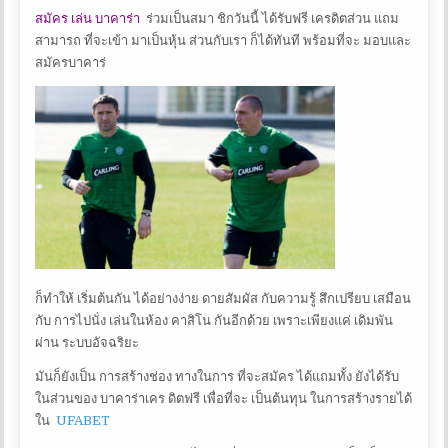
สมัคร เล่น บาคาร่า
ร่วมเป็นสมา ชิกวันนี้ ได้รับฟรี เครดิตส่วน แถม
สามารถ ที่จะเข้า มาเป็นหุ้น ส่วนกับเรา ก็ได้ทันที พร้อมที่จะ มอบและ
สมัครบาคาร่
ก็ทำให้ เริ่มต้นกัน ได้อย่างง่าย ดายสัมผัส กับความรู้ สึกเปรียบ เสมือน
กับ การไปนั่ง เล่นในห้อง คาสิโน กันอีกด้วย เพราะเพียงแค่ เดิมพัน
ผ่าน ระบบอัจฉริยะ
มันก็ยังเป็น การสร้างช่อง ทางในการ ที่จะสมัคร ได้แถมทั้ง ยังได้รับ
ในส่วนของ
บาคาร่าเคร ดิตฟรี
เพื่อที่จะ เป็นต้นทุน ในการสร้างรายได้
ใน
UFABET