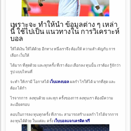
เพราะจะ ทำให้นำ ข้อมูลต่าง ๆ เหล่า
นี้ ใช้ไปเป็น แนวทางใน การวิเคราะห์
บอล
ให้ได้เงิน ให้ได้ด้วย อีกทาง หนึ่งเราจึง ต้องให้ ความสำ คัญกับ การ
เลือก เว็บให้
ได้มาก ที่สุดด้วย และทุกครั้ง ที่เรา ต้อง เลือกลง ทุนนั้น เราต้อง รู้จักว่า
รูป แบบไหนที่
จะทำ ให้เรามี โอกาสได้
เว็บแทงบอล
ผลกำ ไรให้ได้ มากที่สุด และ
ต้อง ได้กำ
ไรจากการ ลงทุนด้วย และทุก ครั้งของการ ลงทุนเรา ต้องมีความ
ละเอียดรอบ
คอบในการลง ทุนทุกครั้ง ที่เราจะ สามารถสร้าง ผลกำ ไรได้จากการ
ลง ทุนได้ด้วย ในแต่ละ ครั้ง
เว็บบอลแจกเครดิต ฟรี