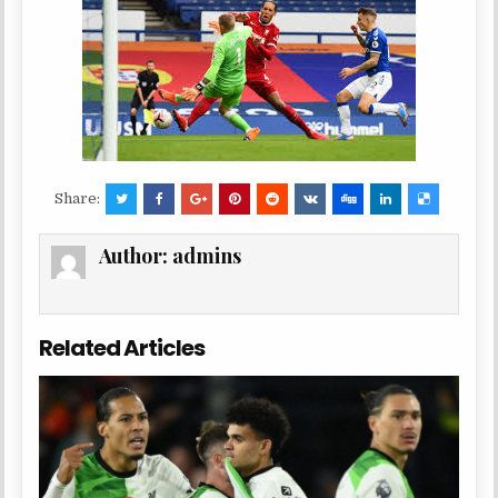
Share:
Author:
admins
Related Articles