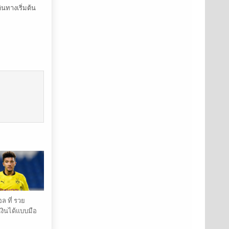
ินทางเริ่มต้น
ล ที่ รวย
งินได้แบบมือ