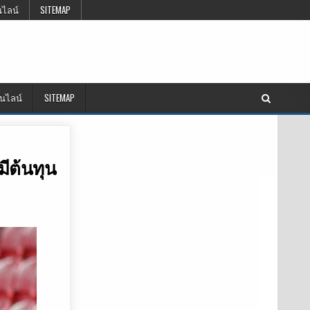
นไลน์
SITEMAP
นไลน์
SITEMAP
มีต้นทุน