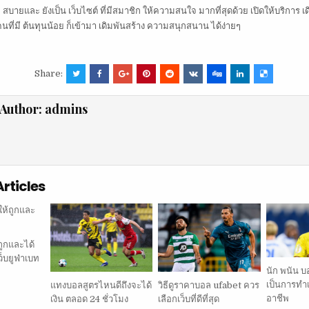
 สบายและ ยังเป็น เว็บไซต์ ที่มีสมาชิก ให้ความสนใจ มากที่สุดด้วย เปิดให้บริการ เด
นที่มี ต้นทุนน้อย ก็เข้ามา เดิมพันสร้าง ความสนุกสนาน ได้ง่ายๆ
Share:
Author:
admins
Articles
ถูกและได้
ว็บยูฟ่าเบท
นัก พนัน บอ
เป็นการทำเ
แทงบอลสูตรไหนดีถึงจะได้
วิธีดูราคาบอล ufabet ควร
อาชีพ
เงิน ตลอด 24 ชั่วโมง
เลือกเว็บที่ดีที่สุด