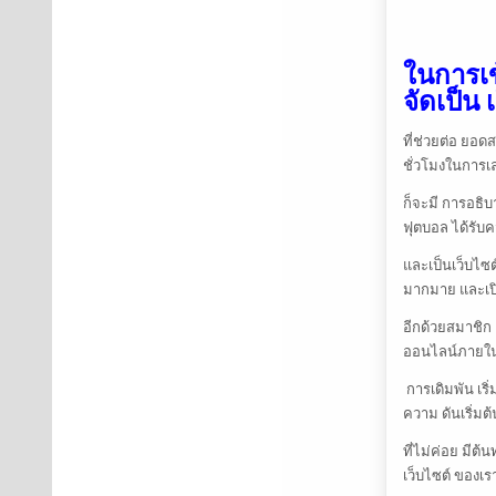
ในการเข
จัดเป็น 
ที่ช่วยต่อ ยอด
ชั่วโมงในการเ
ก็จะมี การอธิบ
ฟุตบอล ได้รับ
และเป็นเว็บไซต
มากมาย และเปิด
อีกด้วยสมาชิก
ออนไลน์ภายในเว็
การเดิมพัน เริ
ความ ดันเริ่มต
ที่ไม่ค่อย มีต
เว็บไซต์ ของเร