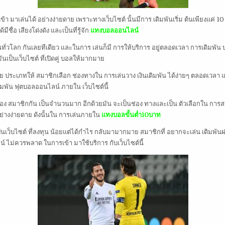
ข้า มาเล่นได้ อย่างง่ายดาย เพราะทางเว็บไซต์ นั้นมีการ เดิมพันเริ่ม ต้นเพียงแค่ 10 
้มีชื่อ เสียงโด่งดัง และเป็นที่รู้จัก
แทงบอลออนไลน์
ทั่วโลก กันเลยทีเดียว และในการ เล่นก็มี การให้บริการ อยู่ตลอดเวลา
การเดิมพัน
 มันเป็นเว็บไซต์ ที่เปิดคู่ บอลให้มากมาย
ประเภทให้ สมาชิกเลือก ช่องทางใน การเล่นวาง เงินเดิมพัน ได้ง่ายๆ ตลอดเวลา 
ิมพัน ฟุตบอลออนไลน์ ภายใน เว็บไซต์นี้
จักของ สมาชิกกัน เป็นจำนวนมาก อีกด้วยมัน จะเป็นช่อง ทางและเป็น ตัวเลือกใน การ
ย่างง่ายดาย ดังนั้นใน การเล่นภายใน
แทงบอลขั้นต่ำ10บาท
นเป็นเว็บไซต์ ที่ลงทุน น้อยแต่ได้กำไร กลับมามากมาย สมาชิกที่ อยากจะเล่น เดิมพัน
์ ไม่ควรพลาด ในการเข้า มาใช้บริการ กับเว็บไซต์นี้