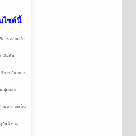
ไซต์นี้
 บริการ ตลอด 24
ร เดิมพัน
บริการ กันอย่าง
ัน ฟุตบอล
าส่วนมาก จะเห็น
ุบันนี้ ทาง